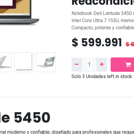
Reacondici
Notebook Dell Latitude 5450 
Intel Core Ultra 7 155U, me
Compacto, potente y confiable
$
599.991
$
Síganos
Contáctanos
Solo 3 Unidades left in stock.
Facebook
Correo
electrónico:
contacto@needcom.cl
TikTok
WhatsApp:
+569 9222 802
Linkedin
Instagram
ude 5450
Contáctanos
al moderno y confiable, diseñado para profesionales que requ