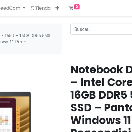
0
 NeedCom
🛒Tienda
ra 7 155U – 16GB DDR5 5600
dows 11 Pro –
Notebook D
– Intel Core
16GB DDR5 
SSD – Panta
Windows 11