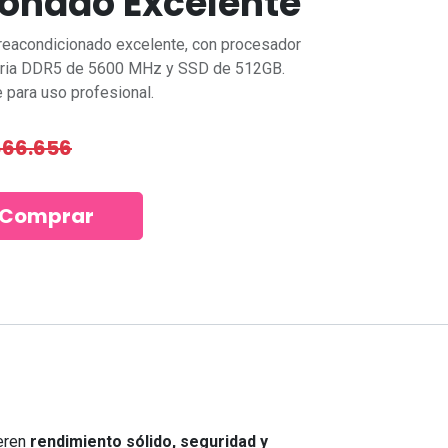
onado Excelente
reacondicionado excelente, con procesador
moria DDR5 de 5600 MHz y SSD de 512GB.
 para uso profesional.
666.656
Comprar
NeedCom Informática
Dirección:
Estamos en Las
Condes, a solo pasos del Metro
Manquehue, con acceso rápido y
8
seguro.
Horario:
Lunes a domingo,
solo con reserva previa, en oficina o
a domicilio según tu preferencia.
ieren
rendimiento sólido, seguridad y