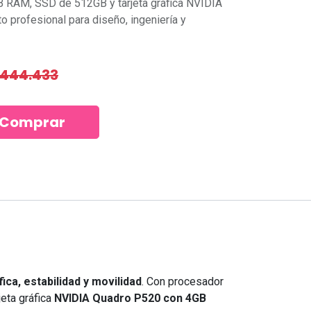
GB RAM, SSD de 512GB y tarjeta gráfica NVIDIA
 profesional para diseño, ingeniería y
444.433
Comprar
NeedCom Informática
Dirección:
Estamos en Las
Condes, a solo pasos del Metro
Manquehue, con acceso rápido y
8
seguro.
Horario:
Lunes a domingo,
solo con reserva previa, en oficina o
ica, estabilidad y movilidad
. Con procesador
a domicilio según tu preferencia.
jeta gráfica
NVIDIA Quadro P520 con 4GB