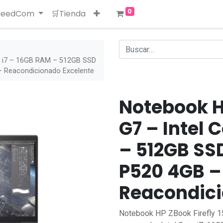
0
 NeedCom
🛒Tienda
re i7 – 16GB RAM – 512GB SSD
– Reacondicionado Excelente
Notebook HP
G7 – Intel 
– 512GB SS
P520 4GB –
Reacondici
Notebook HP ZBook Firefly 15