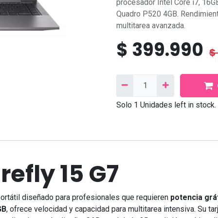
procesador Intel Core i7, 16
Quadro P520 4GB. Rendimiento
multitarea avanzada.
$
399.990
$
Solo 1 Unidades left in stock.
Síganos
Contáctanos
Facebook
Correo
electrónico:
contacto@needcom.cl
TikTok
WhatsApp:
+569 9222 802
refly 15 G7
Linkedin
Instagram
Contáctanos
ortátil diseñado para profesionales que requieren
potencia gráf
GB
, ofrece velocidad y capacidad para multitarea intensiva. Su tar