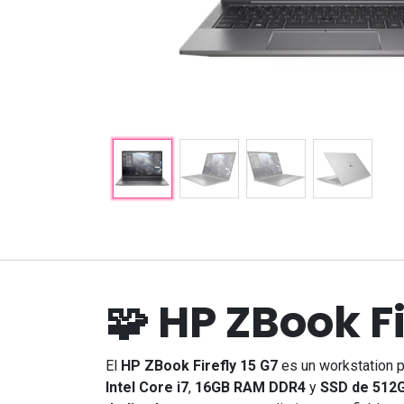
Explorar
Servicios
Inicio
Tienda
Quiénes somos
Servicios Técnicos
🧩 HP ZBook Fi
Nuestros Trabajos
Soluciones TI
Guías Técnicas y
Reserva
Ahora
Compatibilidad
El
HP ZBook Firefly 15 G7
es un workstation p
Intel Core i7
,
16GB RAM DDR4
y
SSD de 512