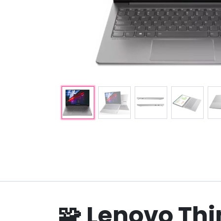
Explorar
Servicios
Inicio
Tienda
Quiénes somos
Servicios Técnicos
Nuestros Trabajos
Soluciones TI
Guías Técnicas y
Reserva
Ahora
Compatibilidad
🧩 Lenovo Thi