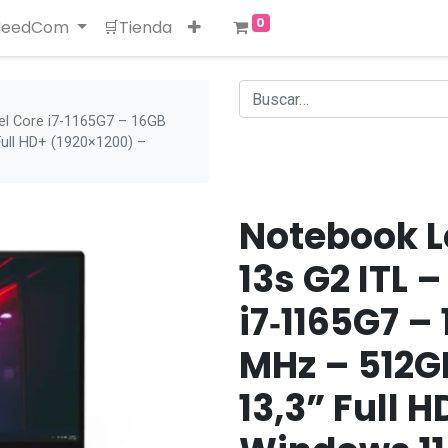
0
 NeedCom
🛒Tienda
el Core i7‑1165G7 – 16GB
ull HD+ (1920×1200) –
Notebook L
13s G2 ITL –
i7‑1165G7 –
MHz – 512G
13,3” Full 