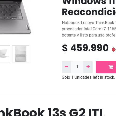
Windows 11
Reacondici
Notebook Lenovo ThinkBook 1
procesador Intel Core i7‑11
potente y listo para uso profe
$
459.990
Síganos
Contáctanos
Facebook
Correo
electrónico:
contacto@needcom.cl
Solo 1 Unidades left in stock.
TikTok
WhatsApp:
+569 9222 802
Linkedin
Instagram
Contáctanos
nkBook 13s G2 ITL