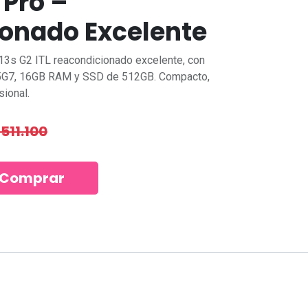
 Pro –
onado Excelente
3s G2 ITL reacondicionado excelente, con
65G7, 16GB RAM y SSD de 512GB. Compacto,
sional.
$
511.100
NeedCom Informática
Comprar
Dirección:
Estamos en Las
Condes, a solo pasos del Metro
Manquehue, con acceso rápido y
8
seguro.
Horario:
Lunes a domingo,
solo con reserva previa, en oficina o
a domicilio según tu preferencia.