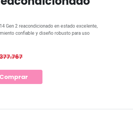
Reacondicionado
4 Gen 2 reacondicionado en estado excelente,
miento confiable y diseño robusto para uso
377.767
NeedCom Informática
Comprar
Dirección:
Estamos en Las
Condes, a solo pasos del Metro
Manquehue, con acceso rápido y
8
seguro.
Horario:
Lunes a domingo,
solo con reserva previa, en oficina o
a domicilio según tu preferencia.