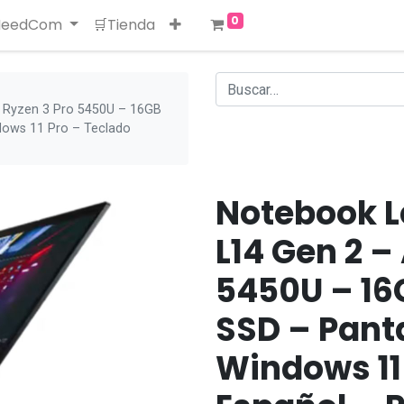
0
 NeedCom
🛒Tienda
 Ryzen 3 Pro 5450U – 16GB
dows 11 Pro – Teclado
Notebook L
L14 Gen 2 –
5450U – 16
SSD – Panta
Windows 11