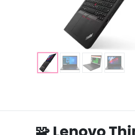
Explorar
Servicios
Inicio
Tienda
Quiénes somos
Servicios Técnicos
Nuestros Trabajos
Soluciones TI
Guías Técnicas y
Reserva
Ahora
Compatibilidad
🧩 Lenovo Thi