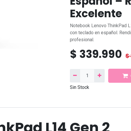
Español – 
Excelente
Notebook Lenovo ThinkPad L1
con teclado en español. Rendi
profesional.
$
339.990
$
Síganos
Contáctanos
Facebook
Correo
electrónico:
contacto@needcom.cl
Sin Stock
TikTok
WhatsApp:
+569 9222 802
Linkedin
Instagram
Contáctanos
nkPad L14 Gen 2