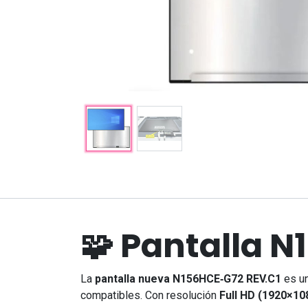
Explorar
Servicios
Inicio
Tienda
Quiénes somos
Servicios Técnicos
🧩 Pantalla 
Nuestros Trabajos
Soluciones TI
Guías Técnicas y
Reserva
Ahora
Compatibilidad
La
pantalla nueva N156HCE‑G72 REV.C1
es un
compatibles. Con resolución
Full HD (1920×10