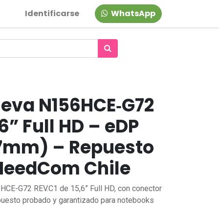
Identificarse
WhatsApp
ueva N156HCE‑G72
,6” Full HD – eDP
17mm) – Repuesto
 NeedCom Chile
6HCE‑G72 REV.C1 de 15,6” Full HD, con conector
uesto probado y garantizado para notebooks