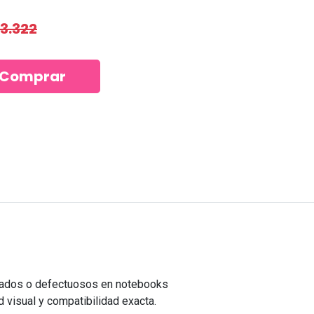
33.322
Comprar
NeedCom Informática
Dirección:
Estamos en Las
Condes, a solo pasos del Metro
Manquehue, con acceso rápido y
8
seguro.
Horario:
Lunes a domingo,
solo con reserva previa, en oficina o
dañados o defectuosos en notebooks
a domicilio según tu preferencia.
d visual y compatibilidad exacta.