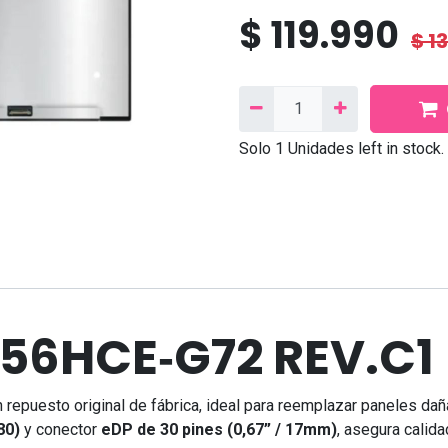
$
119.990
$
1
Solo 1 Unidades left in stock.
Síganos
Contáctanos
Facebook
Correo
electrónico:
contacto@needcom.cl
TikTok
WhatsApp:
+569 9222 802
N156HCE‑G72 REV.C1
Linkedin
Instagram
Contáctanos
 repuesto original de fábrica, ideal para reemplazar paneles 
80)
y conector
eDP de 30 pines (0,67” / 17mm)
, asegura calida