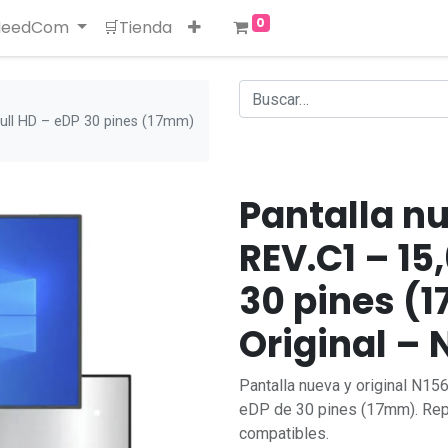
0
 NeedCom
🛒Tienda
ull HD – eDP 30 pines (17mm)
Pantalla n
REV.C1 – 15
30 pines (
Original –
Pantalla nueva y original N15
eDP de 30 pines (17mm). Rep
compatibles.