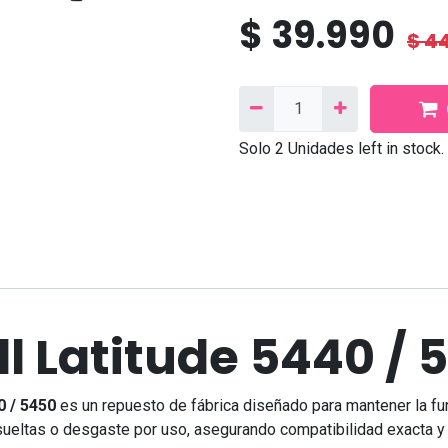
$
39.990
$
44
Solo 2 Unidades left in stock.
Síganos
Contáctanos
Facebook
Correo
electrónico:
contacto@needcom.cl
TikTok
WhatsApp:
+569 9222 802
ll Latitude 5440 / 
Linkedin
Instagram
Contáctanos
0 / 5450
es un repuesto de fábrica diseñado para mantener la fun
ueltas o desgaste por uso, asegurando compatibilidad exacta y 