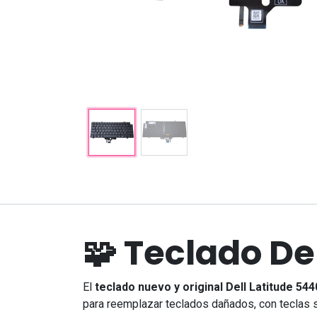
Explorar
Servicios
Inicio
Tienda
Quiénes somos
Servicios Técnicos
🧩 Teclado De
Nuestros Trabajos
Soluciones TI
Guías Técnicas y
Reserva
Ahora
Compatibilidad
El
teclado nuevo y original Dell Latitude 544
para reemplazar teclados dañados, con teclas s