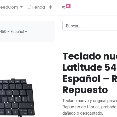
0
 NeedCom
🛒Tienda
 5450 – Español –
Teclado nue
Latitude 54
Español – 
Repuesto
Teclado nuevo y original para
Repuesto de fábrica, probado 
dañado o desgastado.