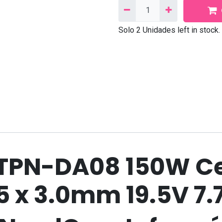
Solo 2 Unidades left in stock.
Síganos
Contáctanos
Facebook
Correo
electrónico:
contacto@needcom.cl
TikTok
TPN-DA08 150W Ce
WhatsApp:
+569 9222 802
Linkedin
Instagram
5 x 3.0mm 19.5V 7.
Contáctanos