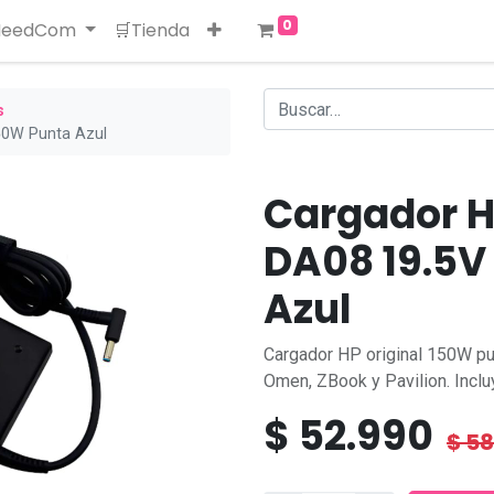
0
 NeedCom
🛒Tienda
s
50W Punta Azul
Cargador H
DA08 19.5V
Azul
Cargador HP original 150W p
Omen, ZBook y Pavilion. Inclu
$
52.990
$
58